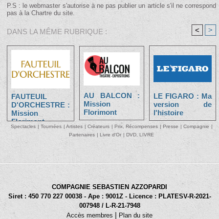
P.S : le webmaster s'autorise à ne pas publier un article s'il ne correspond
pas à la Chartre du site.
<
>
DANS LA MÊME RUBRIQUE :
AU BALCON :
LE FIGARO : Ma
FAUTEUIL
Mission
version de
D'ORCHESTRE :
Florimont
l'histoire
Mission
Florimont
Spectacles
|
Tournées
|
Artistes
|
Créateurs
|
Prix, Récompenses
|
Presse
|
Compagnie
|
Partenaires
|
Livre d'Or
|
DVD, LIVRE
COMPAGNIE SEBASTIEN AZZOPARDI
Siret : 450 770 227 00038 - Ape : 9001Z - Licence : PLATESV-R-2021-
007948 / L-R-21-7948
|
Accès membres
Plan du site