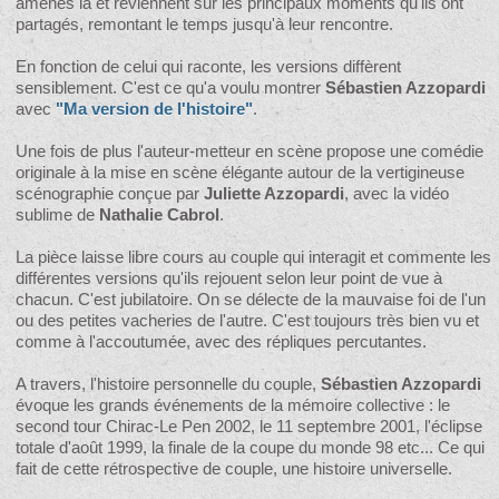
amenés là et reviennent sur les principaux moments qu'ils ont
partagés, remontant le temps jusqu'à leur rencontre.
En fonction de celui qui raconte, les versions diffèrent
sensiblement. C'est ce qu'a voulu montrer
Sébastien Azzopardi
avec
"Ma version de l'histoire"
.
Une fois de plus l'auteur-metteur en scène propose une comédie
originale à la mise en scène élégante autour de la vertigineuse
scénographie conçue par
Juliette Azzopardi
, avec la vidéo
sublime de
Nathalie Cabrol
.
La pièce laisse libre cours au couple qui interagit et commente les
différentes versions qu'ils rejouent selon leur point de vue à
chacun. C'est jubilatoire. On se délecte de la mauvaise foi de l'un
ou des petites vacheries de l'autre. C'est toujours très bien vu et
comme à l'accoutumée, avec des répliques percutantes.
A travers, l'histoire personnelle du couple,
Sébastien Azzopardi
évoque les grands événements de la mémoire collective : le
second tour Chirac-Le Pen 2002, le 11 septembre 2001, l'éclipse
totale d'août 1999, la finale de la coupe du monde 98 etc... Ce qui
fait de cette rétrospective de couple, une histoire universelle.