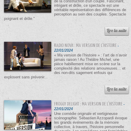
de la construction d'un couple. Fascinant,
intrigant et drôle, ce spectacle est une
véritable représentation des différences de
perception au sein des couples. Spectacle
poignant et drôle."
RADIO NOVA : MA VERSION DE L'HISTOIRE
-
22/01/2024
« Ma version de l’histoire » : l’art de n’avoir
jamais raison ! Au Théâtre Michel, une
pièce habillement mise en scène sur la
complexité des relations amoureuses… et
des non-dits sagement enfouis qui
explosent sans prévenir...
FROGGY DELIGHT : MA VERSION DE L'HISTOIRE
-
22/01/2024
Une comédie originale et vertigineuse
scénographie. Sébastien Azzopardi évoque
les grands événements de la mémoire
collective, à travers, l'histoire personnelle