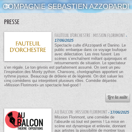
COMPAGNIE SEBASTIEN AZZOPARDI
PRESSE
FAUTEUIL D'ORCHESTRE : MISSION FLORIMONT
-
17/06/2025
Spectacle culte d'Azzopardi et Danino. Le
public embarque dans ce voyage loufoque
avec délectation. Les rires fusent. Les
scènes s’enchaînent mêlant quiproquos et
retournements de situation. Le spectateur
s’en régale. Le ton grivois est parfaitement assumé. On sent un peu
l’inspiration des Monty python. Chansons, chorégraphies apportent un
rythme joyeux. Beaucoup de drôlerie et de légèreté. On doit saluer les
cinq comédiens qui interprètent plusieurs rôles. Comédie déjantée.
«Mission Florimont» un spectacle feel-good !
AU BALCON : MISSION FLORIMONT
-
17/06/2025
Mission Florimont, une comédie de
l’absurde où tout est permis ! La mise en
scène est dynamique et enlevée, donnant
aux artistes la possibilité de montrer tous