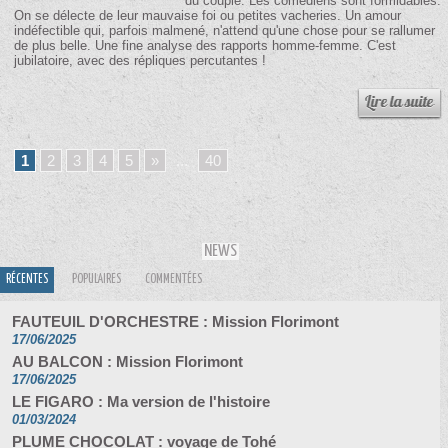
du couple. Les comédiens sont formidables.
On se délecte de leur mauvaise foi ou petites vacheries. Un amour
indéfectible qui, parfois malmené, n'attend qu'une chose pour se rallumer
de plus belle. Une fine analyse des rapports homme-femme. C'est
jubilatoire, avec des répliques percutantes !
1
2
3
4
5
»
...
40
NEWS
RÉCENTES
POPULAIRES
COMMENTÉES
FAUTEUIL D'ORCHESTRE : Mission Florimont
17/06/2025
AU BALCON : Mission Florimont
17/06/2025
LE FIGARO : Ma version de l'histoire
01/03/2024
PLUME CHOCOLAT : voyage de Tohé