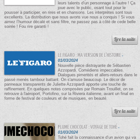
leurs talents d’un personnage à l’autre ! Ça
joue avec le public, osant tout pour le
pousser à participer, en rires et en chansons. Les interprètes sont tous
excellents. La distribution que nous avons vue nous a conquis ! Si vous
aimez l’humour décalé et sans filtre, ne passez pas à côté de cede belle
soirée ! Fou rire garanti !
LE FIGARO : MA VERSION DE L'HISTOIRE
-
01/03/2024
Nouvelle pièce distrayante de Sébastien
Azzopardi. Comédiens impeccables.
Dialogues pimentés et allers-retours dans le
passé menés tambour battant. On s'amuse beaucoup. Le décor de
panneaux transparents de Juliette Azzopardi apporte une touche de
raffinement. En quelques notes composées par Romain Trouillet, on se
retrouve à l'aéroport, Portofino, sur la Riviera italienne, avant un final en
forme de festival de couleurs et de musiques, en beauté.
PLUME CHOCOLAT : VOYAGE DE TOHÉ
-
01/03/2024
Tohé fait la connaissance d’un avion qui va