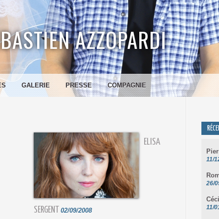
BASTIEN AZZOPARDI
ES
GALERIE
PRESSE
COMPAGNIE
RÉCE
ELISA
Pie
11/1
Rom
26/0
Céc
11/0
SERGENT
02/09/2008