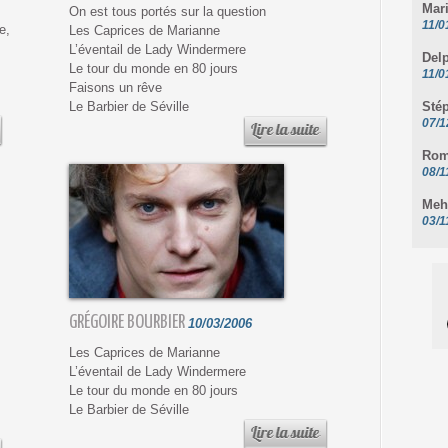
Mar
On est tous portés sur la question
11/0
e,
Les Caprices de Marianne
L’éventail de Lady Windermere
Del
Le tour du monde en 80 jours
11/0
Faisons un rêve
Le Barbier de Séville
Sté
07/1
Rom
08/1
Meh
03/1
GRÉGOIRE BOURBIER
10/03/2006
Les Caprices de Marianne
L’éventail de Lady Windermere
Le tour du monde en 80 jours
Le Barbier de Séville