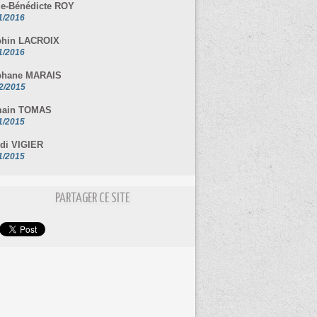
ie-Bénédicte ROY
1/2016
phin LACROIX
1/2016
phane MARAIS
2/2015
ain TOMAS
1/2015
di VIGIER
1/2015
PARTAGER CE SITE