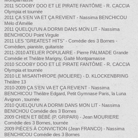
2011 SCOOBY DOO ET LE PIRATE FANTÔME - R. CACCIA
Olympia et tournée
2011 ÇA S'EN VA ET ÇA REVIENT - Nassima BENCHICOU
Mélo d'Amélie
2011 QUELQU'UN A DORMI DANS MON LIT - Nassima
BENCHICOU Point Virgule
2011 LES "GREATEST HITS" - Comédie des 3 Bornes -
Comédien, pianiste, guitariste
2011-2010 ATELIER POPULAIRE - Pierre PALMADE Grande
Comédie et Théâtre Marigny, Gaïté Montparnasse
2010 SCOOBY DOO ET LE PIRATE FANTÔME - R. CACCIA
Olympia et tournée
2010 LE MISANTHROPE (MOLIERE) - D. KLOCKENBRING
Théâtre 13
2010-2009 ÇA S'EN VA ET ÇA REVIENT - Nassima
BENCHICOU Théâtre Edgard, Petit Gymnase Paris, la Luna
Avignon , tournée
2010 QUELQU'UN A DORMI DANS MON LIT - Nassima
BENICHOU Comédie des 3 Bornes
2009 CHIEN ET BÉBÉ (P. GRIPARI) - Jean MOURIERE
Comédie des 3 Bornes, tournée
2009 PIÈCES À CONVICTION (Jean FRANCO) - Nassima
BENCHICOU Comédie des 3 Bornes