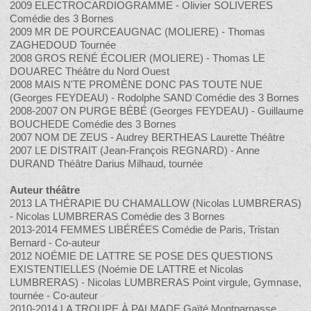
2009 ELECTROCARDIOGRAMME - Olivier SOLIVERES
Comédie des 3 Bornes
2009 MR DE POURCEAUGNAC (MOLIERE) - Thomas
ZAGHEDOUD Tournée
2008 GROS RENÉ ÉCOLIER (MOLIERE) - Thomas LE
DOUAREC Théâtre du Nord Ouest
2008 MAIS N'TE PROMÈNE DONC PAS TOUTE NUE
(Georges FEYDEAU) - Rodolphe SAND Comédie des 3 Bornes
2008-2007 ON PURGE BÉBÉ (Georges FEYDEAU) - Guillaume
BOUCHEDE Comédie des 3 Bornes
2007 NOM DE ZEUS - Audrey BERTHEAS Laurette Théâtre
2007 LE DISTRAIT (Jean-François REGNARD) - Anne
DURAND Théâtre Darius Milhaud, tournée
Auteur théâtre
2013 LA THÉRAPIE DU CHAMALLOW (Nicolas LUMBRERAS)
- Nicolas LUMBRERAS Comédie des 3 Bornes
2013-2014 FEMMES LIBÉRÉES Comédie de Paris, Tristan
Bernard - Co-auteur
2012 NOÉMIE DE LATTRE SE POSE DES QUESTIONS
EXISTENTIELLES (Noémie DE LATTRE et Nicolas
LUMBRERAS) - Nicolas LUMBRERAS Point virgule, Gymnase,
tournée - Co-auteur
2010-2014 LA TROUPE À PALMADE Gaïté Montparnasse,