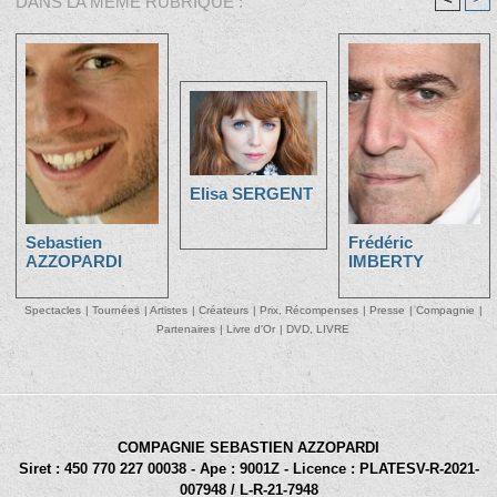
DANS LA MÊME RUBRIQUE :
Elisa SERGENT
Sebastien
Frédéric
AZZOPARDI
IMBERTY
Spectacles
|
Tournées
|
Artistes
|
Créateurs
|
Prix, Récompenses
|
Presse
|
Compagnie
|
Partenaires
|
Livre d'Or
|
DVD, LIVRE
COMPAGNIE SEBASTIEN AZZOPARDI
Siret : 450 770 227 00038 - Ape : 9001Z - Licence : PLATESV-R-2021-
007948 / L-R-21-7948