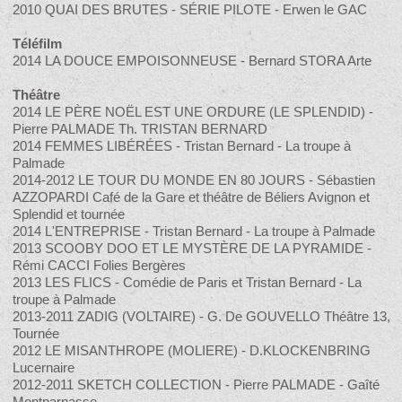
2010 QUAI DES BRUTES - SÉRIE PILOTE - Erwen le GAC
Téléfilm
2014 LA DOUCE EMPOISONNEUSE - Bernard STORA Arte
Théâtre
2014 LE PÈRE NOËL EST UNE ORDURE (LE SPLENDID) -
Pierre PALMADE Th. TRISTAN BERNARD
2014 FEMMES LIBÉRÉES - Tristan Bernard - La troupe à
Palmade
2014-2012 LE TOUR DU MONDE EN 80 JOURS - Sébastien
AZZOPARDI Café de la Gare et théâtre de Béliers Avignon et
Splendid et tournée
2014 L'ENTREPRISE - Tristan Bernard - La troupe à Palmade
2013 SCOOBY DOO ET LE MYSTÈRE DE LA PYRAMIDE -
Rémi CACCI Folies Bergères
2013 LES FLICS - Comédie de Paris et Tristan Bernard - La
troupe à Palmade
2013-2011 ZADIG (VOLTAIRE) - G. De GOUVELLO Théâtre 13,
Tournée
2012 LE MISANTHROPE (MOLIERE) - D.KLOCKENBRING
Lucernaire
2012-2011 SKETCH COLLECTION - Pierre PALMADE - Gaîté
Montparnasse