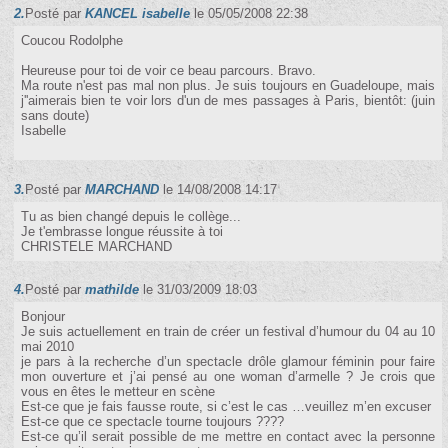
2.
Posté par
KANCEL isabelle
le 05/05/2008 22:38
Coucou Rodolphe
Heureuse pour toi de voir ce beau parcours. Bravo.
Ma route n'est pas mal non plus. Je suis toujours en Guadeloupe, mais
j''aimerais bien te voir lors d'un de mes passages à Paris, bientôt: (juin
sans doute)
Isabelle
3.
Posté par
MARCHAND
le 14/08/2008 14:17
Tu as bien changé depuis le collège...
Je t'embrasse longue réussite à toi
CHRISTELE MARCHAND
4.
Posté par
mathilde
le 31/03/2009 18:03
Bonjour
Je suis actuellement en train de créer un festival d’humour du 04 au 10
mai 2010
je pars à la recherche d’un spectacle drôle glamour féminin pour faire
mon ouverture et j’ai pensé au one woman d’armelle ? Je crois que
vous en êtes le metteur en scène
Est-ce que je fais fausse route, si c’est le cas …veuillez m’en excuser
Est-ce que ce spectacle tourne toujours ????
Est-ce qu’il serait possible de me mettre en contact avec la personne