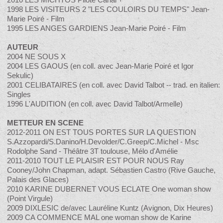
1998 LES VISITEURS 2 "LES COULOIRS DU TEMPS" Jean-
Marie Poiré - Film
1995 LES ANGES GARDIENS Jean-Marie Poiré - Film
AUTEUR
2004 NE SOUS X
2004 LES GAOUS (en coll. avec Jean-Marie Poiré et Igor
Sekulic)
2001 CELIBATAIRES (en coll. avec David Talbot -- trad. en italien:
Singles
1996 L'AUDITION (en coll. avec David Talbot/Armelle)
METTEUR EN SCENE
2012-2011 ON EST TOUS PORTES SUR LA QUESTION
S.Azzopardi/S.Danino/H.Devolder/C.Greep/C.Michel - Msc
Rodolphe Sand - Théâtre 3T toulouse, Mélo d'Amélie
2011-2010 TOUT LE PLAISIR EST POUR NOUS Ray
Cooney/John Chapman, adapt. Sébastien Castro (Rive Gauche,
Palais des Glaces)
2010 KARINE DUBERNET VOUS ECLATE One woman show
(Point Virgule)
2009 DIXLESIC de/avec Lauréline Kuntz (Avignon, Dix Heures)
2009 CA COMMENCE MAL one woman show de Karine