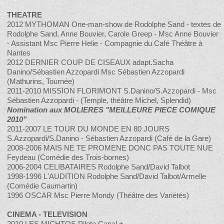
THEATRE
2012 MYTHOMAN One-man-show de Rodolphe Sand - textes de
Rodolphe Sand, Anne Bouvier, Carole Greep - Msc Anne Bouvier
- Assistant Msc Pierre Helie - Compagnie du Café Théâtre à
Nantes
2012 DERNIER COUP DE CISEAUX adapt.Sacha
Danino/Sébastien Azzopardi Msc Sébastien Azzopardi
(Mathurins, Tournée)
2011-2010 MISSION FLORIMONT S.Danino/S.Azzopardi - Msc
Sébastien Azzopardi - (Temple, théâtre Michel, Splendid)
Nomination aux MOLIERES "MEILLEURE PIECE COMIQUE
2010"
2011-2007 LE TOUR DU MONDE EN 80 JOURS
S.Azzopardi/S.Danino - Sébastien Azzopardi (Café de la Gare)
2008-2006 MAIS NE TE PROMENE DONC PAS TOUTE NUE
Feydeau (Comédie des Trois-bornes)
2006-2004 CELIBATAIRES Rodolphe Sand/David Talbot
1998-1996 L'AUDITION Rodolphe Sand/David Talbot/Armelle
(Comédie Caumartin)
1996 OSCAR Msc Pierre Mondy (Théâtre des Variétés)
CINEMA - TELEVISION
2010 LES MICHTOS Pilote Canal +