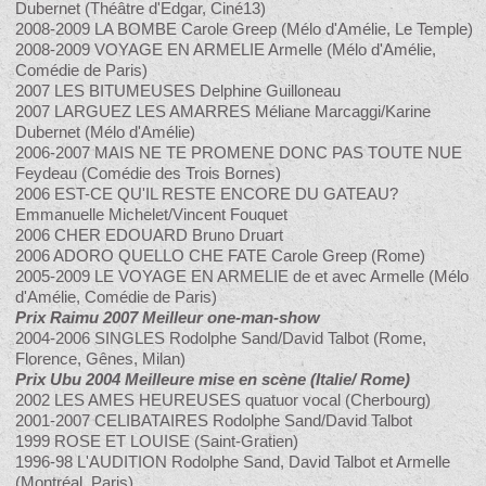
Dubernet (Théâtre d'Edgar, Ciné13)
2008-2009 LA BOMBE Carole Greep (Mélo d'Amélie, Le Temple)
2008-2009 VOYAGE EN ARMELIE Armelle (Mélo d'Amélie,
Comédie de Paris)
2007 LES BITUMEUSES Delphine Guilloneau
2007 LARGUEZ LES AMARRES Méliane Marcaggi/Karine
Dubernet (Mélo d'Amélie)
2006-2007 MAIS NE TE PROMENE DONC PAS TOUTE NUE
Feydeau (Comédie des Trois Bornes)
2006 EST-CE QU'IL RESTE ENCORE DU GATEAU?
Emmanuelle Michelet/Vincent Fouquet
2006 CHER EDOUARD Bruno Druart
2006 ADORO QUELLO CHE FATE Carole Greep (Rome)
2005-2009 LE VOYAGE EN ARMELIE de et avec Armelle (Mélo
d'Amélie, Comédie de Paris)
Prix Raimu 2007 Meilleur one-man-show
2004-2006 SINGLES Rodolphe Sand/David Talbot (Rome,
Florence, Gênes, Milan)
Prix Ubu 2004 Meilleure mise en scène (Italie/ Rome)
2002 LES AMES HEUREUSES quatuor vocal (Cherbourg)
2001-2007 CELIBATAIRES Rodolphe Sand/David Talbot
1999 ROSE ET LOUISE (Saint-Gratien)
1996-98 L'AUDITION Rodolphe Sand, David Talbot et Armelle
(Montréal, Paris)