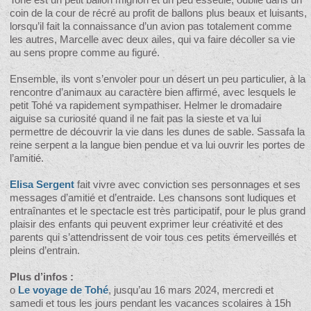
coin de la cour de récré au profit de ballons plus beaux et luisants,
lorsqu’il fait la connaissance d’un avion pas totalement comme
les autres, Marcelle avec deux ailes, qui va faire décoller sa vie
au sens propre comme au figuré.
Ensemble, ils vont s’envoler pour un désert un peu particulier, à la
rencontre d’animaux au caractère bien affirmé, avec lesquels le
petit Tohé va rapidement sympathiser. Helmer le dromadaire
aiguise sa curiosité quand il ne fait pas la sieste et va lui
permettre de découvrir la vie dans les dunes de sable. Sassafa la
reine serpent a la langue bien pendue et va lui ouvrir les portes de
l’amitié.
Elisa Sergent
fait vivre avec conviction ses personnages et ses
messages d’amitié et d’entraide. Les chansons sont ludiques et
entraînantes et le spectacle est très participatif, pour le plus grand
plaisir des enfants qui peuvent exprimer leur créativité et des
parents qui s’attendrissent de voir tous ces petits émerveillés et
pleins d’entrain.
Plus d’infos :
o
Le voyage de Tohé
, jusqu’au 16 mars 2024, mercredi et
samedi et tous les jours pendant les vacances scolaires à 15h