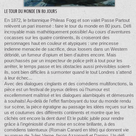
LE TOUR DU MONDE EN 80 JOURS
En 1872, le britannique Phileas Fogg et son valet Passe Partout
relèvent un pari insensé : faire le tour du monde en 80 jours. Défi
incroyable mais mathétiquement possible! Au cours d'aventures
cocasses sur les quatre continents, ils croiseront des
personnages haut en couleur et atypiques : une princesse
indienne menacée de sacrifice, deux loosers dans un Western
débridé, un fumeur d'opium et bien d'autres encore. Mais
pourchassés par un inspecteur de police prêt à tout pour les
arrêter, le temps passe et les obstacles aussi prévisibles soient-
ils, sont bien difficiles à surmonter quand le tout Londres s'attend
à leur échec...
Avec des dialogues cinglants et des comédiens multifonctions, la
pièce est un festival de joyeux délires où l'humour est
excellemment maîtrisé et les dialogues alambiqués et démesurés
à souhaits! Au-delà de l'effet flamboyant du tour du monde rendu
sur scène, la pièce égratigne au passage les idées reçues sur les
us et coutumes des différents continents et montre que les
clichés ont encore la dent dure! Et le public jubile pour rendre
grâce à l'ingéniosité d'une mise en scène brillante, à des
comédiens talentueux (Romain Canard en tête) qui donnent vie
au roman de Jules Verne, façon Azzopardi et Danino. Un défi