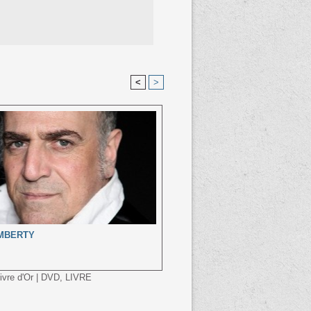
<
>
 IMBERTY
ivre d'Or
|
DVD, LIVRE