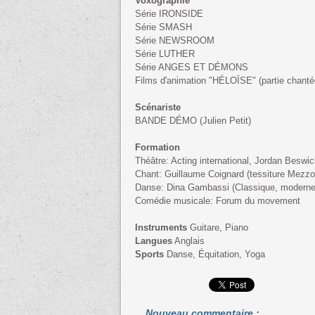
Voxographie
Série IRONSIDE
Série SMASH
Série NEWSROOM
Série LUTHER
Série ANGES ET DÉMONS
Films d'animation "HÉLOÏSE" (partie chanté
Scénariste
BANDE DÉMO (Julien Petit)
Formation
Théâtre: Acting international, Jordan Besw
Chant: Guillaume Coignard (tessiture Mezzo-
Danse: Dina Gambassi (Classique, moderne 
Comédie musicale: Forum du movement
Instruments
Guitare, Piano
Langues
Anglais
Sports
Danse, Équitation, Yoga
Nouveau commentaire :