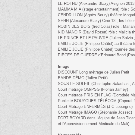
LE ROI NU (Alexandre Blazy) Avignon 2013 
MAMMA MIA (stage entertainment) rôle : Sop
CENDRILLON (Agnès Boury) théâtre Mogad
SHHH (Alexandre Blazy) Ciné 13 , les bêlier
ROBIN DES BOIS (fred Colas) rôle : Marian
KID MANOIR (David Rozen) rôle : Malicia th
LE PRINCE ET LE PAUVRE (Julien Salvia ; L
EMILIE JOLIE (Philippe Châtel) au théâtre M
EMILIE JOLIE (Philippe Châtel) tournée des T
PIÈCES DE GUERRE d'Edouard Bond (Pascal
Image
DISCOUNT Long métrage de Julien Petit
BANDE DÉMO (Julien Petit)
SOUS LE SOLEIL (Christophe Salachas ; Ad
Court métrage OM/PSG (Florian Jamey)
Court métrage PRIS EN FLAG (Dorothée Mar
Publicité BOUYGUES TÉLÉCOM (Caporal F
Court Métrage ENFERMÉS (J-C Leborgne)
Court Métrage IMAGO (Stéphanie Jossec)
FORT BOYARD dans l'équipe de Jean Tigana
et l'Approvisionnement Médicale du Mali)