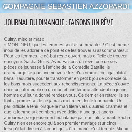
COMPAGNIE SEBASTIEN AZZOPARDI
JOURNAL DU DIMANCHE : FAISONS UN RÊVE
Guitry, miso et maso
« MON DIEU, que les femmes sont assommantes ! C'est même
inouï de les adorer à ce point et de les trouver si assommantes.»
Pour les femmes, le dé-bat reste ouvert, mais difficile de trouver
ennuyeux Sacha Guitry. Avec Faisons un rêve, une de ses
pièces de jeunesse à l'affiche de la Comédie Bastille, le
dramaturge se joue une nouvelle fois d'un drame conjugal plutôt
banal, l'adultère, pour le transformer en petit bijou de comédie où
les bons mots succèdent aux rebondissements. La pièce s'ouvre
dans un joli meublé où un mari et une femme attendent un jeune
homme qui leur a donné rendez-vous. Ce dernier en retard, ils se
font la promesse de ne jamais mettre en doute leur parole. Un
pari difficile à tenir lorsque le mari filera vers d'autres charmes et
que la femme succombera avec délice à une guet-apens
amoureux, soigneusement échafaudé par son futur amant. Sacha
Guitry n'en est encore qu'à son premier mariage (sur cinq)
lorsqu'il fait dire ici à l'amant qu' « être marié, c'est terrible. Mieux