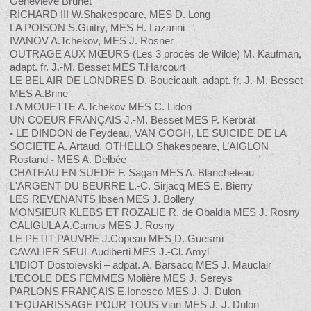
Geneviève Brunet
RICHARD III W.Shakespeare, MES D. Long
LA POISON S.Guitry, MES H. Lazarini
IVANOV A.Tchekov, MES J. Rosner
OUTRAGE AUX MŒURS (Les 3 procès de Wilde) M. Kaufman,
adapt. fr. J.-M. Besset MES T.Harcourt
LE BEL AIR DE LONDRES D. Boucicault, adapt. fr. J.-M. Besset
MES A.Brine
LA MOUETTE A.Tchekov MES C. Lidon
UN COEUR FRANÇAIS J.-M. Besset MES P. Kerbrat
-
LE DINDON de Feydeau, VAN GOGH, LE SUICIDE DE LA
SOCIETE A. Artaud, OTHELLO Shakespeare, L’AIGLON
Rostand
-
MES A. Delbée
CHATEAU EN SUEDE F. Sagan MES A. Blancheteau
L'ARGENT DU BEURRE L.-C. Sirjacq MES E. Bierry
LES REVENANTS Ibsen MES J. Bollery
MONSIEUR KLEBS ET ROZALIE R. de Obaldia MES J. Rosny
CALIGULA A.Camus MES J. Rosny
LE PETIT PAUVRE J.Copeau MES D. Guesmi
CAVALIER SEUL Audiberti MES J.-Cl. Amyl
L’IDIOT Dostoïevski – adpat. A. Barsacq MES J. Mauclair
L’ECOLE DES FEMMES Molière MES J. Sereys
PARLONS FRANÇAIS E.Ionesco MES J.-J. Dulon
L’EQUARISSAGE POUR TOUS Vian MES J.-J. Dulon