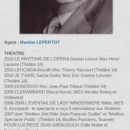
Agent :
Martine LEPERTOT
THEATRE
2010 LE FANTOME DE L'OPERA Gaston Leroux Msc Henri
Lazarini (Théâtre 14)
2010 LEOCADIA Anouilh Msc Thierry Harcourt (Théâtre 14)
2010 JE T'AIME Sacha Guitry Msc Eric-Gaston Lorvoire
(Théâtre 14)
2009 DONOGOO Msc Jean-Paul Tribout (Théâtre 14)
2008 CLERAMBARD Marcel Aymé, MES Nicolas Briançon
(Hébertot)
2006-2008 L'EVENTAIL DE LADY WINDERMERE Wilde, MES
S. Azzopardi - le spectacle a reçu 5 nominations aux
Molières
2007
dont
"Meilleur 2nd Rôle Jean-François Guilliet"
et
"Meilleur
Spectacle Public"
(Théâtre 14, Bouffes Parisiens, Tournée)
POUR LUCRECE JEAN GIRAUDOUX Odile Mallet et