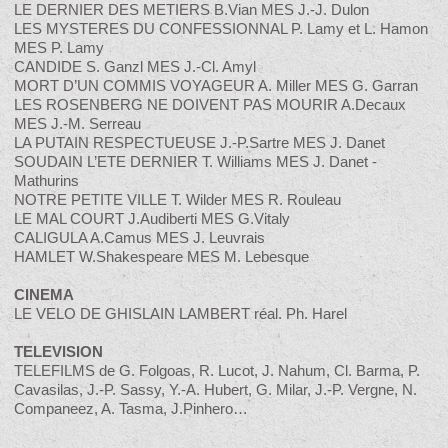
LE DERNIER DES METIERS B.Vian MES J.-J. Dulon
LES MYSTERES DU CONFESSIONNAL P. Lamy et L. Hamon
MES P. Lamy
CANDIDE S. Ganzl MES J.-Cl. Amyl
MORT D’UN COMMIS VOYAGEUR A. Miller MES G. Garran
LES ROSENBERG NE DOIVENT PAS MOURIR A.Decaux
MES J.-M. Serreau
LA PUTAIN RESPECTUEUSE J.-P.Sartre MES J. Danet
SOUDAIN L’ETE DERNIER T. Williams MES J. Danet -
Mathurins
NOTRE PETITE VILLE T. Wilder MES R. Rouleau
LE MAL COURT J.Audiberti MES G.Vitaly
CALIGULA A.Camus MES J. Leuvrais
HAMLET W.Shakespeare MES M. Lebesque
CINEMA
LE VELO DE GHISLAIN LAMBERT réal. Ph. Harel
TELEVISION
TELEFILMS de G. Folgoas, R. Lucot, J. Nahum, Cl. Barma, P.
Cavasilas, J.-P. Sassy, Y.-A. Hubert, G. Milar, J.-P. Vergne, N.
Companeez, A. Tasma, J.Pinhero…