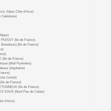
ce, Alpes Côte d’Azur)
 Calédonie)
Alpes)
POISSY (Ile de France)
riardises) (Ile de France)
ce)
nce)
(Ile de France)
louse (Midi Pyrénées)
deaux (Aquitaine)
France)
nche Comté)
Ile de France)
ETONNEUX (Ile de France)
S EAUX (Nord Pas de Calais)
te d’Azur)