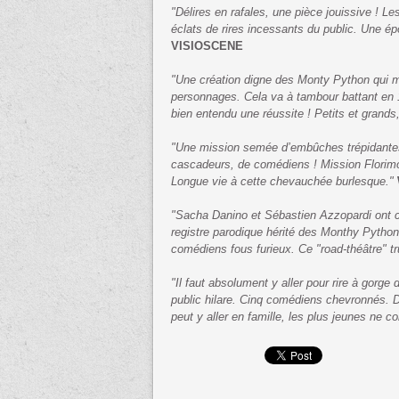
"Délires en rafales, une pièce jouissive ! L
éclats de rires incessants du public. Une é
VISIOSCENE
"Une création digne des Monty Python qui mé
personnages. Cela va à tambour battant en 1h
bien entendu une réussite ! Petits et grands,
"Une mission semée d’embûches trépidantes.
cascadeurs, de comédiens ! Mission Florimon
Longue vie à cette chevauchée burlesque."
"Sacha Danino et Sébastien Azzopardi ont c
registre parodique hérité des Monthy Python,
comédiens fous furieux. Ce "road-théâtre" tru
"Il faut absolument y aller pour rire à go
public hilare. Cinq comédiens chevronnés. D
peut y aller en famille, les plus jeunes ne c