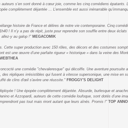
es auteurs s’en sont donné à cœur joie, comme les cinq comédiens épatants. Le
popée complètement déjantée … L’ensemble est aussi inénarrable qu’immanquabl
lange histoire de France et délires de notre vie contemporaine. Cinq comédi
40 ! Il n’y a pas de répit, juste pour reprendre son souffle entre deux éclats 
 allez-y au galop !"
MEGACOMIK
 Cette super production avec 150 rôles, des décors et des costumes somptue
t est une œuvre d’une parfaite rigueur « historique » dans la veine des Mont
WEBTHEA
oncocté une comédie "chevaleresque" qui décoiffe. Une aventure poursuite a
 des répliques irrésistibles qui fusent à vitesse supersonique, une mise en s
ffé de clins d'œil s'avère une réussite."
FROGGY'S DELIGHT
rge déployée ! Une épopée complètement déjantée. Absurde, burlesque et anach
anino et Azzopardi, auteurs de cette comédie loufoque, sont dotés d’une imag
omprendront pas tout mais riront autant que leurs aînés. Promis !"
TOP ANN