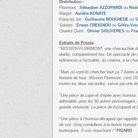
Distribution :
Florimont :
Sébastien AZZOPARDI
ou
Rodo
Margot :
Aurélie KONATE
François 1er :
Guillaume BOUCHEDE
ou
S
Soldats :
Erwan CREIGNOU
ou
Gilles-Vi
Charles Quint :
Olivier SOLIVERES
ou
Fr
Extraits de Presse
:
"MISSION FLORIMONT, une chevauchée délirant
diable, complètement fou. Un spectacle de c
références à l'actualité, au cinéma, à la c
"Mais où vont-ils chercher tout ça ? Après 
histoire de fous. Mission Florimont, c'est
toutes les deux secondes, servie par une dis
"Une pièce de cape et d’épée avec humour, a
admirable, pour les 50 autres personnages, c
grande virtuosité. La pièce de Azzopardi et D
"Une pièce à l’humour décapant qui rappelle 
de voir. Cinq comédiens à la bonne humeur c
burlesques. À vos mouchoirs !"
FIGARO