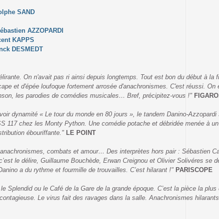
lphe SAND
ébastien AZZOPARDI
ncent KAPPS
anck DESMEDT
e. On n'avait pas ri ainsi depuis longtemps. Tout est bon du début à la fin
ape et d'épée loufoque fortement arrosée d'anachronismes. C'est réussi. On e
hanson, les parodies de comédies musicales… Bref, précipitez-vous !"
FIGAR
avoir dynamité « Le tour du monde en 80 jours », le tandem Danino-Azzopardi s
 OSS 117 chez les Monty Python. Une comédie potache et débridée menée à un 
tribution ébouriffante."
LE POINT
nachronismes, combats et amour… Des interprètes hors pair : Sébastien Castro
’est le délire, Guillaume Bouchède, Erwan Creignou et Olivier Solivéres se dé
anino a du rythme et fourmille de trouvailles. C’est hilarant !"
PARISCOPE
le Splendid ou le Café de la Gare de la grande époque. C’est la pièce la plus 
ontagieuse. Le virus fait des ravages dans la salle. Anachronismes hilarants