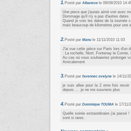
1.
Posté par
le 09/09/2010 14:4
Albanese
Une piece que j'aurais aimé voir avec m
Dommage qu'il n'y a pas d'autres dates.
Quand je vois les dates de la tournée c
mais beaucoup de kilometres pour une a
2.
Posté par
le 11/11/2010 11:03
Manu
J'ai vue cette pièce sur Paris lors d'un 
: La rochelle, Niort, Fontenay le Comte, 
Au cas où vous souhaieriez prolonger vot
Amicalement
3.
Posté par
le 14/11/2
favennec evelyne
je suis allee pour la 2 eme fois revoi
depuis..... je ne me souviens plus
4.
Posté par
le 17/11/
Dominique TOUMA
Quelle soirée extraordinaire j'ai passé 
sont si rares.