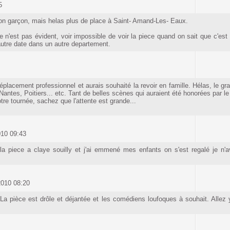
5
on garçon, mais helas plus de place à Saint- Amand-Les- Eaux.
e n'est pas évident, voir impossible de voir la piece quand on sait que c'es
utre date dans un autre departement.
déplacement professionnel et aurais souhaité la revoir en famille. Hélas, le g
Nantes, Poitiers... etc. Tant de belles scènes qui auraient été honorées par le
re tournée, sachez que l'attente est grande...
010 09:43
r la piece a claye souilly et j'ai emmené mes enfants on s'est regalé je 
2010 08:20
! La pièce est drôle et déjantée et les comédiens loufoques à souhait. Allez 