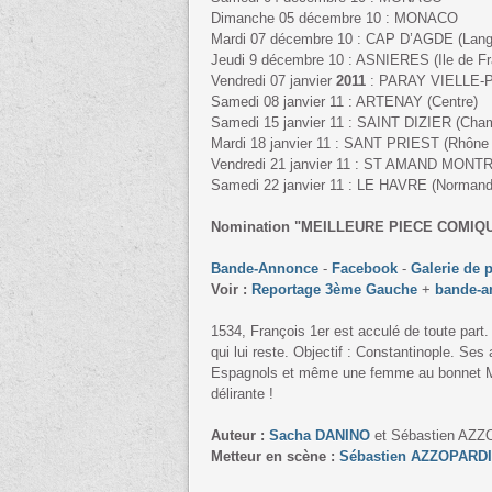
Dimanche 05 décembre 10 : MONACO
Mardi 07 décembre 10 : CAP D’AGDE (Lang
Jeudi 9 décembre 10 : ASNIERES (Ile de Fr
Vendredi 07 janvier
2011
: PARAY VIELLE-PO
Samedi 08 janvier 11 : ARTENAY (Centre)
Samedi 15 janvier 11 : SAINT DIZIER (Cha
Mardi 18 janvier 11 : SANT PRIEST (Rhône 
Vendredi 21 janvier 11 : ST AMAND MONT
Samedi 22 janvier 11 : LE HAVRE (Normand
Nomination "MEILLEURE PIECE COMIQU
Bande-Annonce
-
Facebook
-
Galerie de 
Voir :
Reportage 3ème Gauche
+
bande-a
1534, François 1er est acculé de toute part. 
qui lui reste. Objectif : Constantinople. S
Espagnols et même une femme au bonnet M. 
délirante !
Auteur :
Sacha DANINO
et Sébastien AZ
Metteur en scène :
Sébastien AZZOPARDI