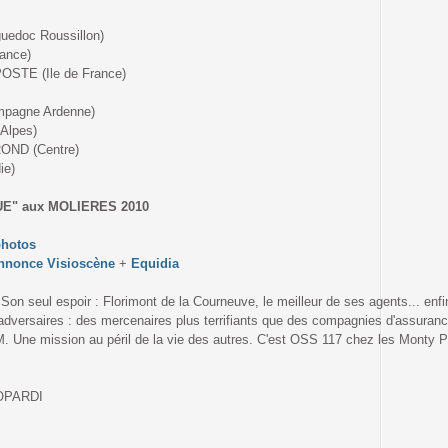
uedoc Roussillon)
ance)
STE (Ile de France)
mpagne Ardenne)
Alpes)
ROND (Centre)
ie)
E" aux MOLIERES 2010
photos
nnonce Visioscène
+
Equidia
Son seul espoir : Florimont de la Courneuve, le meilleur de ses agents... enfin 
es adversaires : des mercenaires plus terrifiants que des compagnies d'assura
Une mission au péril de la vie des autres. C'est OSS 117 chez les Monty P
ZOPARDI