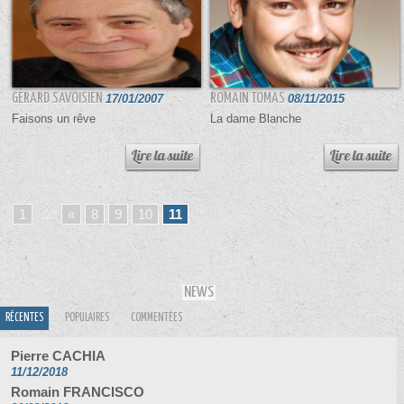
GÉRARD SAVOISIEN
17/01/2007
ROMAIN TOMAS
08/11/2015
Faisons un rêve
La dame Blanche
1
...
«
8
9
10
11
NEWS
RÉCENTES
POPULAIRES
COMMENTÉES
Pierre CACHIA
11/12/2018
Romain FRANCISCO