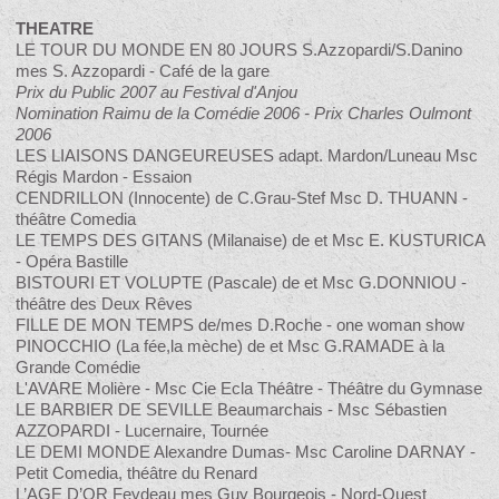
THEATRE
LE TOUR DU MONDE EN 80 JOURS S.Azzopardi/S.Danino
mes S. Azzopardi - Café de la gare
Prix du Public 2007 au Festival d'Anjou
Nomination Raimu de la Comédie 2006 - Prix Charles Oulmont
2006
LES LIAISONS DANGEUREUSES adapt. Mardon/Luneau Msc
Régis Mardon - Essaion
CENDRILLON (Innocente) de C.Grau-Stef Msc D. THUANN -
théâtre Comedia
LE TEMPS DES GITANS (Milanaise) de et Msc E. KUSTURICA
- Opéra Bastille
BISTOURI ET VOLUPTE (Pascale) de et Msc G.DONNIOU -
théâtre des Deux Rêves
FILLE DE MON TEMPS de/mes D.Roche - one woman show
PINOCCHIO (La fée,la mèche) de et Msc G.RAMADE à la
Grande Comédie
L'AVARE Molière - Msc Cie Ecla Théâtre - Théâtre du Gymnase
LE BARBIER DE SEVILLE Beaumarchais - Msc Sébastien
AZZOPARDI - Lucernaire, Tournée
LE DEMI MONDE Alexandre Dumas- Msc Caroline DARNAY -
Petit Comedia, théâtre du Renard
L’AGE D’OR Feydeau mes Guy Bourgeois - Nord-Ouest