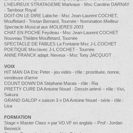
L'HEUREUX STRATAGEME Marivaux - Msc Caroline DARNAY
- Tambour Royal
DOIT-ON LE DIRE Labiche - Msc Jean-Laurent COCHET,
Mouffetard - Tristan Bernard, Tournée - Nomination
Meilleur
Spectacle Musical aux MOLIERES 2003
CHAT EN POCHE Feydeau - Msc Jean-Laurent COCHET
Nouveau Théâtre Mouffetard, Tournée
SPECTACLE DE FABLES La Fontaine Msc J-L COCHET
POETIQUE Msc/avec J-L COCHET - Tournée
ANNE FRANCK adapt. Neveux - Msc Tony JACQUOT
VOIX
HIT MAN DA Eric Peter - jeu vidéo - rôle : prostituée, nonne,
vendeuse d’arme
COUNT DOWN DA Stéphane Marais - rôle : Ria
PRETTY CURE DA Antoine Nouel - Dessin animé – rôle : Vivi,
Sakura
GRAND GALOP « saison 3 » DA Antoine Nouel - série - rôle :
Lisa
FORMATION
Stage « Master Class » par VO.VF en anglais – Prof : Jordan
Beswick