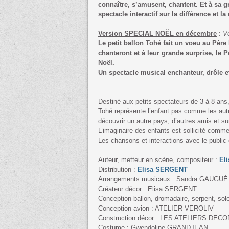
connaître, s’amusent, chantent. Et à sa 
spectacle interactif sur la différence et la
Version SPECIAL NOËL en décembre
:
Ve
Le petit ballon Tohé fait un voeu au Père
chanteront et à leur grande surprise, le P
Noël.
Un spectacle musical enchanteur, drôle et
Destiné aux petits spectateurs de 3 à 8 an
Tohé représente l’enfant pas comme les autres
découvrir un autre pays, d’autres amis et s
L’imaginaire des enfants est sollicité comme
Les chansons et interactions avec le public c
Auteur, metteur en scène, compositeur :
El
Distribution :
Elisa SERGENT
Arrangements musicaux : Sandra GAUGUÉ
Créateur décor : Elisa SERGENT
Conception ballon, dromadaire, serpent, so
Conception avion : ATELIER VEROLIV
Construction décor : LES ATELIERS DEC
Costume : Gwendoline GRANDJEAN