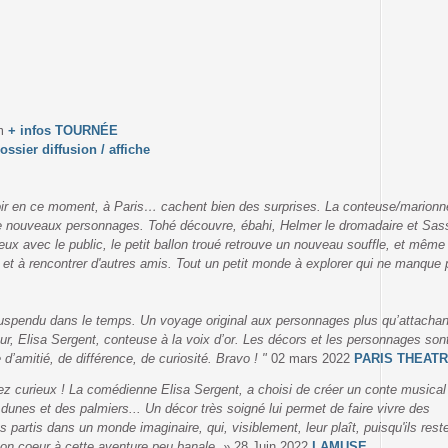
m
+ infos TOURNÉE
ossier diffusion / affiche
voir en ce moment, à Paris… cachent bien des surprises. La conteuse/marionn
de nouveaux personnages. Tohé découvre, ébahi, Helmer le dromadaire et Sass
ux avec le public, le petit ballon troué retrouve un nouveau souffle, et même
e et à rencontrer d'autres amis. Tout un petit monde à explorer qui ne manque p
uspendu dans le temps. Un voyage original aux personnages plus qu’attachant
r, Elisa Sergent, conteuse à la voix d’or. Les décors et les personnages son
’amitié, de différence, de curiosité. Bravo ! "
02 mars 2022
PARIS THEAT
tez curieux ! La comédienne Elisa Sergent, a choisi de créer un conte musical
unes et des palmiers... Un décor très soigné lui permet de faire vivre des
 partis dans un monde imaginaire, qui, visiblement, leur plaît, puisqu'ils rest
 bon coeur à cette aventure peu banale. »
28 Juin 2022
LAMUSE