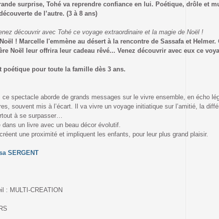
grande surprise, Tohé va reprendre confiance en lui. Poétique, drôle e
 découverte de l’autre. (3 à 8 ans)
nez découvrir avec Tohé ce voyage extraordinaire et la magie de Noël !
 Noël ! Marcelle l'emmène au désert à la rencontre de Sassafa et Helmer.
ère Noël leur offrira leur cadeau rêvé... Venez découvrir avec eux ce voy
 poétique pour toute la famille dès 3 ans.
s, ce spectacle aborde de grands messages sur le vivre ensemble, en écho lé
, souvent mis à l’écart. Il va vivre un voyage initiatique sur l’amitié, la diff
urtout à se surpasser…
 dans un livre avec un beau décor évolutif.
réent une proximité et impliquent les enfants, pour leur plus grand plaisir.
isa SERGENT
leil : MULTI-CREATION
ORS