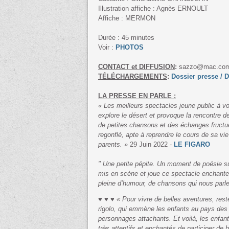
Illustration affiche : Agnès ERNOULT
Affiche : MERMON
Durée : 45 minutes
Voir :
PHOTOS
CONTACT et DIFFUSION
:
sazzo@mac.co
TÉLÉCHARGEMENTS
:
Dossier presse / D
LA PRESSE EN PARLE :
« Les meilleurs spectacles jeune public à 
explore le désert et provoque la rencontre 
de petites chansons et des échanges fructue
regonflé, apte à reprendre le cours de sa vi
parents. »
29 Juin 2022 -
LE FIGARO
" Une petite pépite. Un moment de poésie s
mis en scène et joue ce spectacle enchanteu
pleine d’humour, de chansons qui nous parle d
♥ ♥ ♥
« Pour vivre de belles aventures, res
rigolo, qui emmène les enfants au pays des d
personnages attachants. Et voilà, les enfants
très attentifs et enchantés de participer de