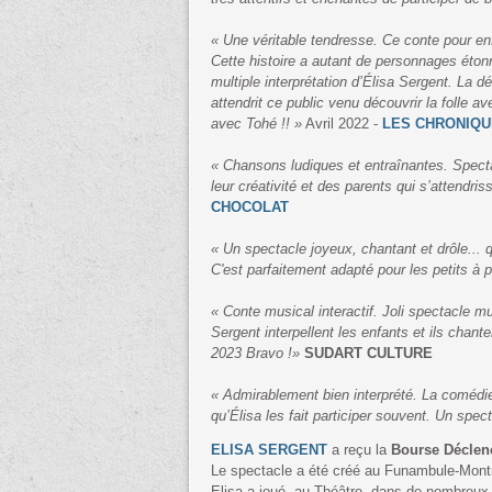
« Une véritable tendresse. Ce conte pour e
Cette histoire a autant de personnages étonn
multiple interprétation d’Élisa Sergent. La 
attendrit ce public venu découvrir la folle a
avec Tohé !! »
Avril 2022 -
LES CHRONIQU
« Chansons ludiques et entraînantes. Spectac
leur créativité et des parents qui s’attendris
CHOCOLAT
« Un spectacle joyeux, chantant et drôle... 
C'est parfaitement adapté pour les petits à p
« Conte musical interactif. Joli spectacle mu
Sergent interpellent les enfants et ils cha
2023 Bravo !»
SUDART CULTURE
« Admirablement bien interprété. La comédie
qu’Élisa les fait participer souvent. Un spe
ELISA SERGENT
a reçu la
Bourse Décle
Le spectacle a été créé au Funambule-Montm
Elisa a joué, au Théâtre, dans de nombreux