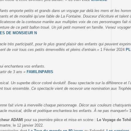
nfants emporte petits et grands dans un voyage par delà les mers et les hom
ants et de moralité qu’une fable de La Fontaine. Douceur d’écriture et talent 
délicatesse de la conteuse mariée aux multiples voix de ces personnages fait ri
venture de ce petit ballon troué. Un joli petit moment en famille. Venez voyager
ES DE MONSIEUR N
le très participatif, pour le plus grand plaisir des enfants qui peuvent exprim
sent de voir tous ces petits émerveillés et pleins d’entrain.»
1 Février 2024
P
qui enchantera vos enfants.
artir de 3 ans »
FAMILINPARIS
sical. Un superbe décor coloré évolutif. Beau spectacle sur la différence et l’a
ntent tous ensemble. Ce spectacle vient de recevoir une nomination aux Troph
nne fait vivre à merveille chaque personnage. Décor aux couleurs chatoyantes
ctacle musical, drôle et poétique enchantera les enfants. À ne pas manquer!»
ncheur ADAMI
pour sa première pièce et mise en scène :
Le Voyage de Tohé
artre, le 12 janvier 2022.
 spectacles dont
Le Tour du monde en 80 jours
au Splendid,
Les caprices