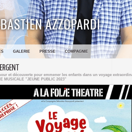
BASTIEN AZZOPARDI
ES
GALERIE
PRESSE
COMPAGNIE
SERGENT
our et découverte pour emmener les enfants dans un voyage extraordina
E MUSICALE "JEUNE PUBLIC 2023"