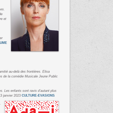
mes.
de
re et
er
LUME
mitié au-delà des frontières. Elisa
ées de la comédie Musicale Jeune Public
. Les enfants sont ravis d’autant plus
13 janvier 2023
CULTURE-EVASIONS
.