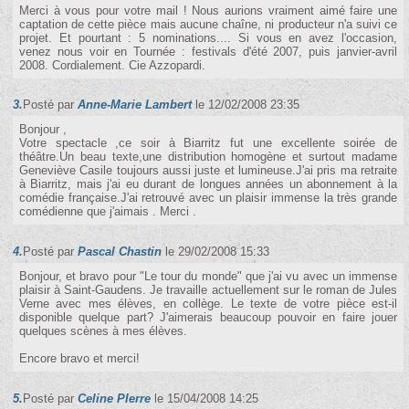
Merci à vous pour votre mail ! Nous aurions vraiment aimé faire une
captation de cette pièce mais aucune chaîne, ni producteur n'a suivi ce
projet. Et pourtant : 5 nominations.... Si vous en avez l'occasion,
venez nous voir en Tournée : festivals d'été 2007, puis janvier-avril
2008. Cordialement. Cie Azzopardi.
3.
Posté par
Anne-Marie Lambert
le 12/02/2008 23:35
Bonjour ,
Votre spectacle ,ce soir à Biarritz fut une excellente soirée de
théâtre.Un beau texte,une distribution homogène et surtout madame
Geneviève Casile toujours aussi juste et lumineuse.J'ai pris ma retraite
à Biarritz, mais j'ai eu durant de longues années un abonnement à la
comédie française.J'ai retrouvé avec un plaisir immense la très grande
comédienne que j'aimais . Merci .
4.
Posté par
Pascal Chastin
le 29/02/2008 15:33
Bonjour, et bravo pour "Le tour du monde" que j'ai vu avec un immense
plaisir à Saint-Gaudens. Je travaille actuellement sur le roman de Jules
Verne avec mes élèves, en collège. Le texte de votre pièce est-il
disponible quelque part? J'aimerais beaucoup pouvoir en faire jouer
quelques scènes à mes élèves.
Encore bravo et merci!
5.
Posté par
Celine PIerre
le 15/04/2008 14:25