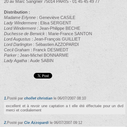
20 av Marc Sangnier 75014 PARIS - 01 45 45 49 77
Distribution :
Madame Erlynne
: Geneviève CASILE
Lady Windermere
: Elisa SERGENT
Lord Windermere
: Jean-Philippe BECHE
Duchesse de Berwick
: Marie-France SANTON
Lord Augustus
: Jean-François GUILLIET
Lord Darlington
: Sébastien AZZOPARDI
Cecil Graham
: Franck DESMEDT
Parker
: Jean-Michel BONNARME
Lady Agatha
: Aude SABIN
1.
Posté par
chollet christian
le 06/07/2007 08:10
excellent et à revoir une captation a t elle été éffectuée pour un dvd
merci et cordialement
2.
Posté par
Cie Azzopardi
le 06/07/2007 09:12