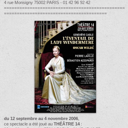
4 rue Monsigny 75002 PARIS - 01 42 96 92 42
===============================================
========================================
du 12 septembre au 4 novembre 2006
,
ce spectacle a été joué au
THÉÂTRE 14
: