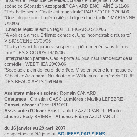
"Insolence irrésistible de Wilde. Jubilatoire. Elégante mise en
scène de Sébastien Azzopardi." CANARD ENCHAÎNÉ 1/11/06
"Très belle pièce, Casile est magistrale" PARISCOPE 27/09/06
"Une intrigue dont l'ingéniosité est digne d'une thriller" MARIANNE
7/10/06
"Chaque réplique est un régal" LE FIGARO 5/10/06
"A voir et à aimer. Brillante comédie. Une incontestable réussite"
VISIOSCENE 13/09/06
"Traits d'esprit fulgurants, suspense, pièce menée sans temps
mort" LES 3 COUPS 14/09/06
"Interprétation parfaite. Casile porte au plus haut l'art délicat de la
comédie." WEBTHEA 29/09/06
"Spectacle plein de feu et de grâce. Mise en scène lumineuse de
Sébastien Azzopardi. Nul doute que Wilde aurait aimé cela." RUE
DES BEAUX ARTS 15/09/06
Assistant mise en scène :
Romain CANARD
Costumes :
Christian GASC
Lumières :
Marika LEFEBRE -
Conseil décor :
Olivier PROST
Assistante d'Olivier Prost :
Juliette AZZOPARDI -
Photo
affiche :
Eddy BRIERE -
Affiche :
Fabien AZZOPARDI
du 16 janvier au 29 avril 2007
,
ce spectacle a été joué au
BOUFFES PARISIENS
: