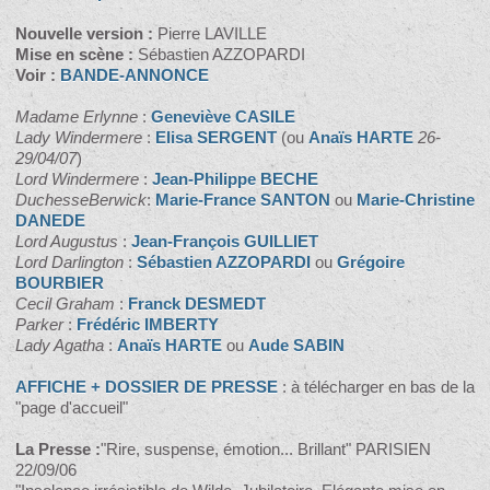
Nouvelle version :
Pierre LAVILLE
Mise en scène :
Sébastien AZZOPARDI
Voir :
BANDE-ANNONCE
Madame Erlynne
:
Geneviève CASILE
Lady Windermere
:
Elisa SERGENT
(ou
Anaïs HARTE
26-
29/04/07
)
Lord Windermere
:
Jean-Philippe BECHE
DuchesseBerwick
:
Marie-France SANTON
ou
Marie-Christine
DANEDE
Lord Augustus
:
Jean-François GUILLIET
Lord Darlington
:
Sébastien AZZOPARDI
ou
Grégoire
BOURBIER
Cecil Graham
:
Franck DESMEDT
Parker
:
Frédéric IMBERTY
Lady Agatha
:
Anaïs HARTE
ou
Aude SABIN
AFFICHE + DOSSIER DE PRESSE
: à télécharger en bas de la
"page d'accueil"
La Presse :
"Rire, suspense, émotion... Brillant" PARISIEN
22/09/06