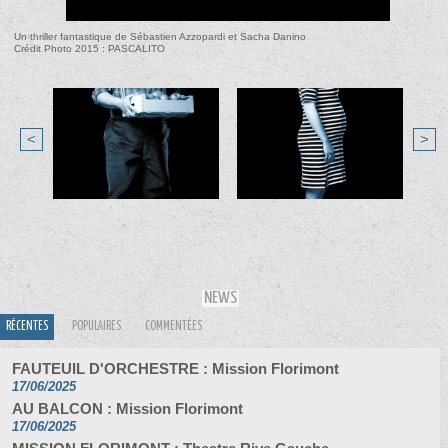
Un thriller fantastique de Sébastien Azzopardi et Sacha Danino
Crédit Photo 2015 : PASCALITO
<
>
NEWS
RÉCENTES
POPULAIRES
COMMENTÉES
FAUTEUIL D'ORCHESTRE : Mission Florimont
17/06/2025
AU BALCON : Mission Florimont
17/06/2025